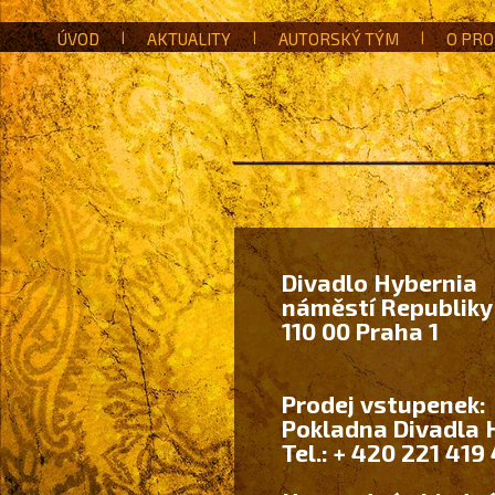
ÚVOD
|
AKTUALITY
|
AUTORSKÝ TÝM
|
O PRO
Divadlo Hybernia
náměstí Republiky
110 00 Praha 1
Prodej vstupenek:
Pokladna Divadla 
Tel.: + 420 221 419