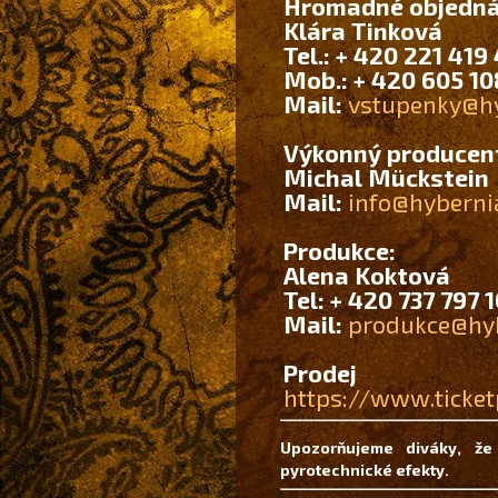
Hromadné objedná
Klára Tinková
Tel.: + 420 221 419
Mob.: + 420 605 10
Mail:
vstupenky@hy
Výkonný producen
Michal Mückstein
Mail:
info@hyberni
Produkce:
Alena Koktová
Tel: + 420 737 797 
Mail:
produkce@hyb
Prode
https://www.ticket
Upozorňujeme diváky, že
pyrotechnické efekty.