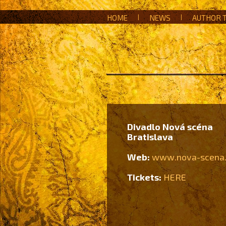
HOME
|
NEWS
|
AUTHOR 
Divadlo Nová scéna
Bratislava
Web:
www.nova-scena.
Tickets:
HERE