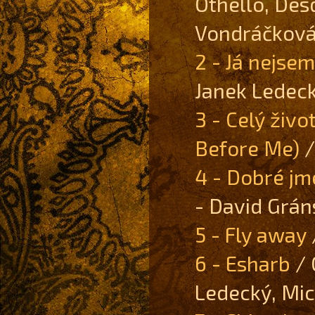
Othello, Des
Vondráčkov
2 - Já nejsem
Janek Ledec
3 - Celý živo
Before Me)
/
4 - Dobré jm
- David Grán
5 - Fly away
6 - Esharb
/ 
Ledecký, Mi