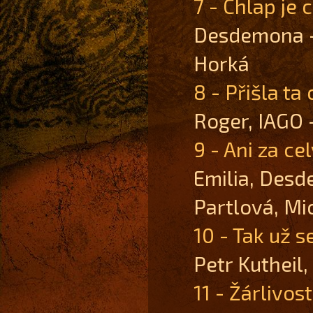
7 - Chlap je 
Desdemona -
Horká
8 - Přišla t
Roger, IAGO 
9 - Ani za ce
Emilia, Desd
Partlová, Mi
10 - Tak už s
Petr Kutheil
11 - Žárlivos