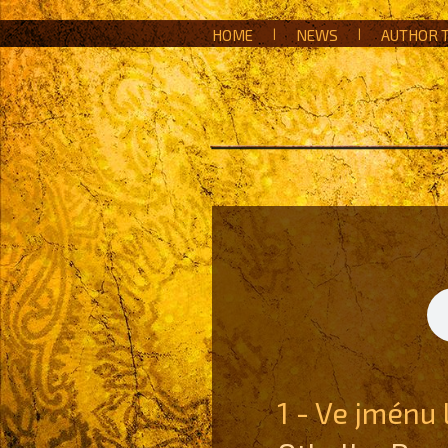
HOME
|
NEWS
|
AUTHOR 
1 - Ve jménu 